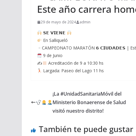
Este año carrera hom
29 de mayo de 2024
admin
𝗦𝗘 𝗩𝗜𝗘𝗡𝗘
En Salliqueló
CAMPEONATO MARATÓN 𝟲 𝗖𝗜𝗨𝗗𝗔𝗗𝗘𝗦 | Es
9 de Junio
✍
Acreditación de 9 a 10:30 hs
Largada: Paseo del Lago 11 hs
¡La #UnidadSanitariaMóvil del
Ministerio Bonaerense de Salud
visitó nuestro distrito!
También te puede gustar