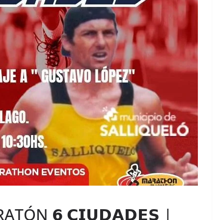
 𝟲 𝗖𝗜𝗨𝗗𝗔𝗗𝗘𝗦 |