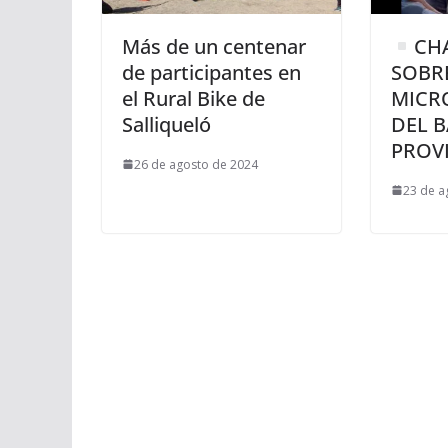
Más de un centenar
CH
de participantes en
SOBR
el Rural Bike de
MICR
Salliqueló
DEL 
PROV
26 de agosto de 2024
23 de a