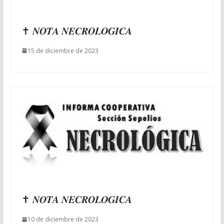
✝ 𝑵𝑶𝑻𝑨 𝑵𝑬𝑪𝑹𝑶𝑳𝑶𝑮𝑰𝑪𝑨
15 de diciembre de 2023
✝ 𝑵𝑶𝑻𝑨 𝑵𝑬𝑪𝑹𝑶𝑳𝑶𝑮𝑰𝑪𝑨
10 de diciembre de 2023