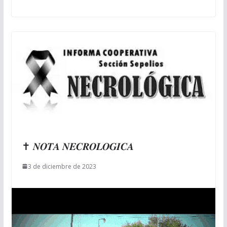
✝ 𝑵𝑶𝑻𝑨 𝑵𝑬𝑪𝑹𝑶𝑳𝑶𝑮𝑰𝑪𝑨
3 de diciembre de 2023