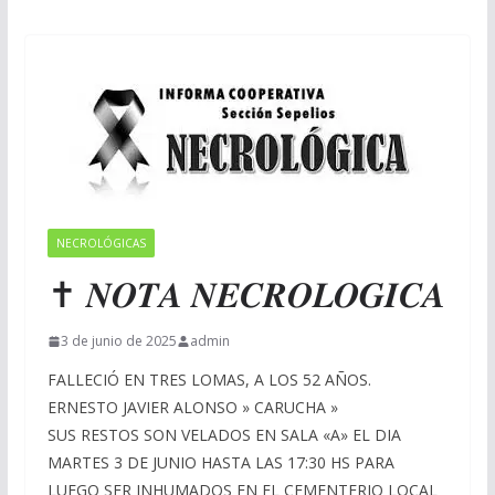
NECROLÓGICAS
✝ 𝑵𝑶𝑻𝑨 𝑵𝑬𝑪𝑹𝑶𝑳𝑶𝑮𝑰𝑪𝑨
3 de junio de 2025
admin
FALLECIÓ EN TRES LOMAS, A LOS 52 AÑOS.
ERNESTO JAVIER ALONSO » CARUCHA »
SUS RESTOS SON VELADOS EN SALA «A» EL DIA
MARTES 3 DE JUNIO HASTA LAS 17:30 HS PARA
LUEGO SER INHUMADOS EN EL CEMENTERIO LOCAL