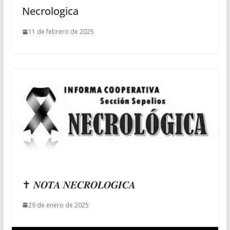
Necrologica
11 de febrero de 2025
✝ 𝑵𝑶𝑻𝑨 𝑵𝑬𝑪𝑹𝑶𝑳𝑶𝑮𝑰𝑪𝑨
29 de enero de 2025