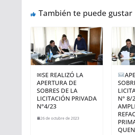
También te puede gustar
✉SE REALIZÓ LA
AP
APERTURA DE
SOBR
SOBRES DE LA
LICIT
LICITACIÓN PRIVADA
N° 8/
N°4/23
AMPL
REFAC
26 de octubre de 2023
PRIMA
QUE