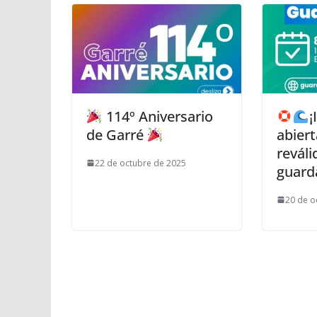
114º Aniversario
¡
de Garré
abiert
reváli
22 de octubre de 2025
guard
20 de o