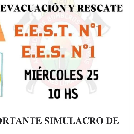
𝐑𝐓𝐀𝐍𝐓𝐄 𝐒𝐈𝐌𝐔𝐋𝐀𝐂𝐑𝐎 𝐃𝐄