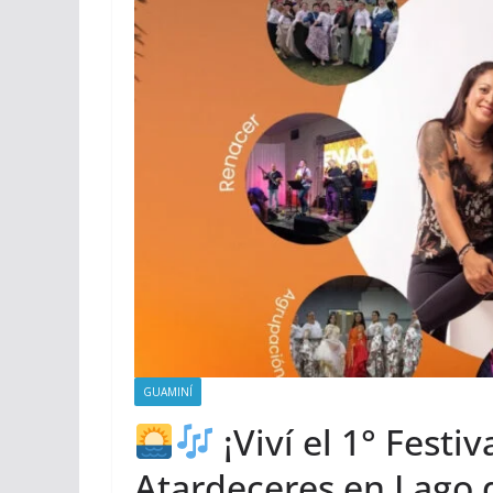
GUAMINÍ
¡Viví el 1° Festiv
Atardeceres en Lago 