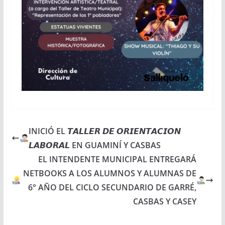
INICIÓ EL 𝙏𝘼𝙇𝙇𝙀𝙍 𝘿𝙀 𝙊𝙍𝙄𝙀𝙉𝙏𝘼𝘾𝙄𝙊𝙉
𝙇𝘼𝘽𝙊𝙍𝘼𝙇 EN GUAMINÍ Y CASBAS
EL INTENDENTE MUNICIPAL ENTREGARÁ
NETBOOKS A LOS ALUMNOS Y ALUMNAS DE
6° AÑO DEL CICLO SECUNDARIO DE GARRÉ,
CASBAS Y CASEY