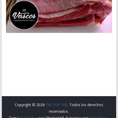
Copyright © 2026
FM TOP 100
. Todos los derechos
reservados.
Tema:
ColorMag
por ThemeGrill. Funciona con
WordPress
.