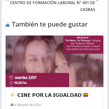
CENTRO DE FORMACIÓN LABORAL N° 401 DE
CASBAS
También te puede gustar
𝗖𝗜𝗡𝗘 𝗣𝗢𝗥 𝗟𝗔 𝗜𝗚𝗨𝗔𝗟𝗗𝗔𝗗
25 de junio de 2024