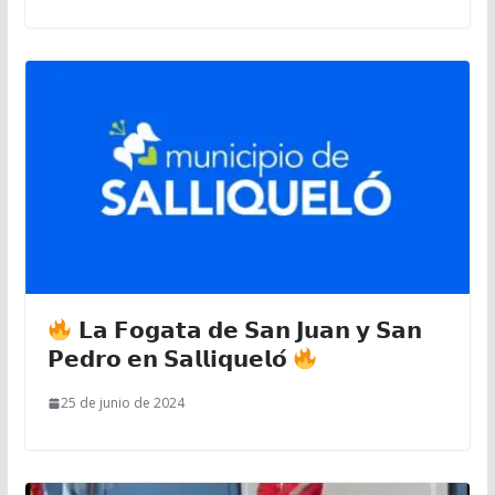
𝗟𝗮 𝗙𝗼𝗴𝗮𝘁𝗮 𝗱𝗲 𝗦𝗮𝗻 𝗝𝘂𝗮𝗻 𝘆 𝗦𝗮𝗻
𝗣𝗲𝗱𝗿𝗼 𝗲𝗻 𝗦𝗮𝗹𝗹𝗶𝗾𝘂𝗲𝗹𝗼́
25 de junio de 2024