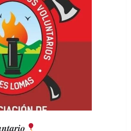
𝒏𝒕𝒂𝒓𝒊𝒐