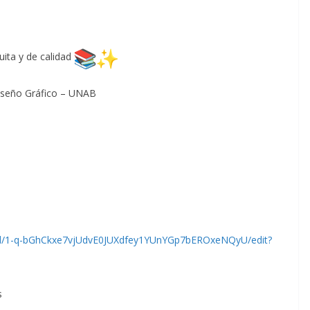
tuita y de calidad
Diseño Gráfico – UNAB
s/d/1-q-bGhCkxe7vjUdvE0JUXdfey1YUnYGp7bEROxeNQyU/edit?
s