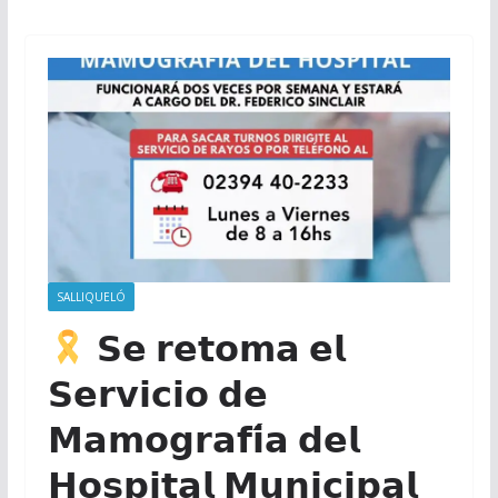
SALLIQUELÓ
𝗦𝗲 𝗿𝗲𝘁𝗼𝗺𝗮 𝗲𝗹
𝗦𝗲𝗿𝘃𝗶𝗰𝗶𝗼 𝗱𝗲
𝗠𝗮𝗺𝗼𝗴𝗿𝗮𝗳𝗶́𝗮 𝗱𝗲𝗹
𝗛𝗼𝘀𝗽𝗶𝘁𝗮𝗹 𝗠𝘂𝗻𝗶𝗰𝗶𝗽𝗮𝗹