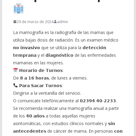
29 de marzo de 2024
admin
La mamografía es la radiografía de las mamas que
utiliza bajas dosis de radiación. Es un examen médico
𝗻𝗼 𝗶𝗻𝘃𝗮𝘀𝗶𝘃𝗼 que se utiliza para la 𝗱𝗲𝘁𝗲𝗰𝗰𝗶𝗼́𝗻
𝘁𝗲𝗺𝗽𝗿𝗮𝗻𝗮 y el 𝗱𝗶𝗮𝗴𝗻𝗼́𝘀𝘁𝗶𝗰𝗼 de las enfermedades
mamarias en las mujeres.
𝗛𝗼𝗿𝗮𝗿𝗶𝗼 𝗱𝗲 𝗧𝘂𝗿𝗻𝗼𝘀:
De 𝟴 𝗮 𝟭𝟲 𝗵𝗼𝗿𝗮𝘀, de lunes a viernes.
𝗣𝗮𝗿𝗮 𝗦𝗮𝗰𝗮𝗿 𝗧𝘂𝗿𝗻𝗼𝘀:
Dirigirse a la ventanilla del servicio.
O comunicate telefónicamente al 𝟬𝟮𝟯𝟵𝟰 𝟰𝟬-𝟮𝟮𝟯𝟯.
Se recomienda realizar una mamografía anual a partir
de los 𝟰𝟬 𝗮𝗻̃𝗼𝘀 a todas aquellas mujeres
asintomáticas, con estudios clínicos normales y 𝘀𝗶𝗻
𝗮𝗻𝘁𝗲𝗰𝗲𝗱𝗲𝗻𝘁𝗲𝘀 de cáncer de mama. En personas 𝗰𝗼𝗻