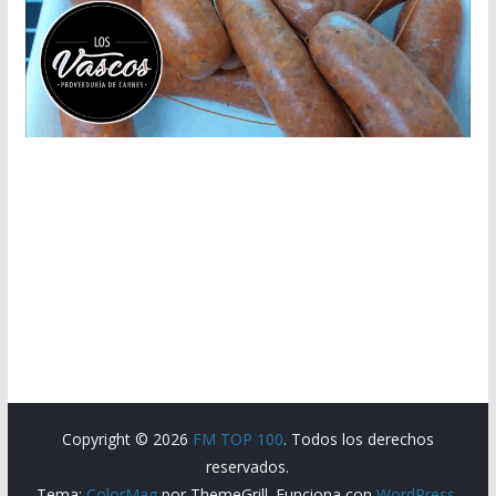
Copyright © 2026
FM TOP 100
. Todos los derechos
reservados.
Tema:
ColorMag
por ThemeGrill. Funciona con
WordPress
.