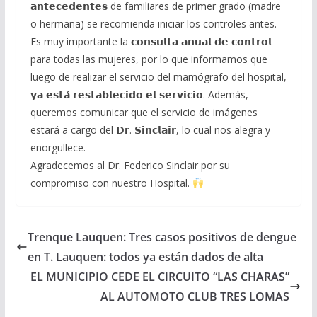
𝗮𝗻𝘁𝗲𝗰𝗲𝗱𝗲𝗻𝘁𝗲𝘀 de familiares de primer grado (madre
o hermana) se recomienda iniciar los controles antes.
Es muy importante la 𝗰𝗼𝗻𝘀𝘂𝗹𝘁𝗮 𝗮𝗻𝘂𝗮𝗹 𝗱𝗲 𝗰𝗼𝗻𝘁𝗿𝗼𝗹
para todas las mujeres, por lo que informamos que
luego de realizar el servicio del mamógrafo del hospital,
𝘆𝗮 𝗲𝘀𝘁𝗮́ 𝗿𝗲𝘀𝘁𝗮𝗯𝗹𝗲𝗰𝗶𝗱𝗼 𝗲𝗹 𝘀𝗲𝗿𝘃𝗶𝗰𝗶𝗼. Además,
queremos comunicar que el servicio de imágenes
estará a cargo del 𝗗𝗿. 𝗦𝗶𝗻𝗰𝗹𝗮𝗶𝗿, lo cual nos alegra y
enorgullece.
Agradecemos al Dr. Federico Sinclair por su
compromiso con nuestro Hospital.
Trenque Lauquen: Tres casos positivos de dengue
en T. Lauquen: todos ya están dados de alta
EL MUNICIPIO CEDE EL CIRCUITO “LAS CHARAS”
AL AUTOMOTO CLUB TRES LOMAS