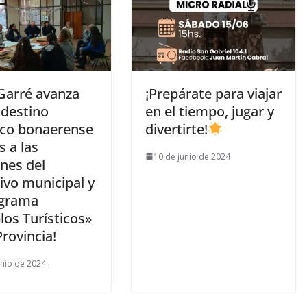
Garré avanza
¡Prepárate para viajar
destino
en el tiempo, jugar y
tico bonaerense
divertirte!
s a las
10 de junio de 2024
nes del
ivo municipal y
ograma
los Turísticos»
Provincia!
unio de 2024