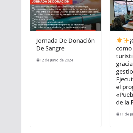
Jornada De Donación
¡
De Sangre
como 
turís
12 de junio de 2024
gracia
gestio
Ejecut
el pr
«Pueb
de la 
11 de j