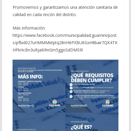
Promovemos y garantizamos una atención sanitaria de
calidad en cada rincón del distrito.
Más información:
https://www.facebook.com/municipalidad.guamini/post
s/pfbid027uHMMMetptq28nH6PXBUitGxH8bair7QK4TK
HPkHcBn3uRja6i9nGm5ggoSdDMS9l