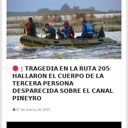
| 𝗧𝗥𝗔𝗚𝗘𝗗𝗜𝗔 𝗘𝗡 𝗟𝗔 𝗥𝗨𝗧𝗔 𝟮𝟬𝟱:
𝗛𝗔𝗟𝗟𝗔𝗥𝗢𝗡 𝗘𝗟 𝗖𝗨𝗘𝗥𝗣𝗢 𝗗𝗘 𝗟𝗔
𝗧𝗘𝗥𝗖𝗘𝗥𝗔 𝗣𝗘𝗥𝗦𝗢𝗡𝗔
𝗗𝗘𝗦𝗣𝗔𝗥𝗘𝗖𝗜𝗗𝗔 𝗦𝗢𝗕𝗥𝗘 𝗘𝗟 𝗖𝗔𝗡𝗔𝗟
𝗣𝗜𝗡̃𝗘𝗬𝗥𝗢
27 de marzo de 2025