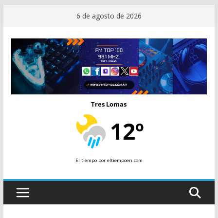
Saltar
6 de agosto de 2026
al
contenido
Tres Lomas
12º
El tiempo
por eltiempoen.com