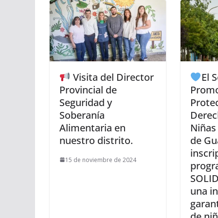
Visita del Director
El 
Provincial de
Promo
Seguridad y
Protec
Soberanía
Derec
Alimentaria en
Niñas
nuestro distrito.
de Gu
inscri
15 de noviembre de 2024
progr
SOLI
una in
garant
de niñ