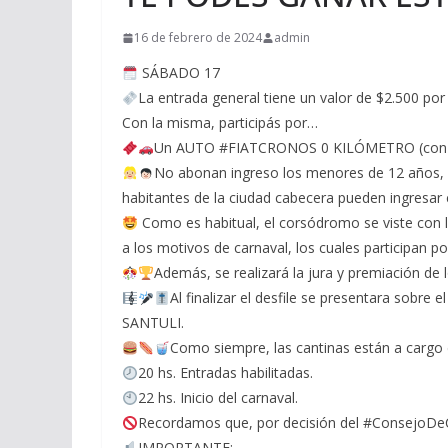
16 de febrero de 2024
admin
SÁBADO 17
La entrada general tiene un valor de $2.500 por
Con la misma, participás por…
Un AUTO #FIATCRONOS 0 KILÓMETRO (con las
No abonan ingreso los menores de 12 años,
habitantes de la ciudad cabecera pueden ingresar 
Como es habitual, el corsódromo se viste con los
a los motivos de carnaval, los cuales participan
Además, se realizará la jura y premiación de 
Al finalizar el desfile se presentara sobre
SANTULI.
Como siempre, las cantinas están a cargo d
20 hs. Entradas habilitadas.
22 hs. Inicio del carnaval.
Recordamos que, por decisión del #ConsejoDeC
IMPORTANTE: