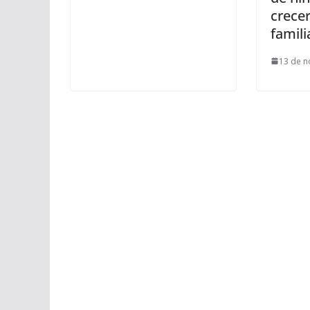
crece
famili
13 de n