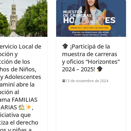
Servicio Local de
¡Participá de la
ción y
muestra de carreras
ción de los
y oficios “Horizontes”
hos de Niños,
2024 – 2025!
 y Adolescentes
13 de noviembre de 2024
aminí abre la
pción al
ama FAMILIAS
DARIAS
,
iciativa que
iza el derecho
os y niñas a