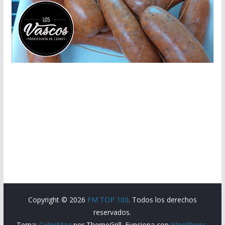
Copyright © 2026
FM TOP 100
. Todos los derechos
reservados.
Tema:
ColorMag
por ThemeGrill. Funciona con
WordPress
.