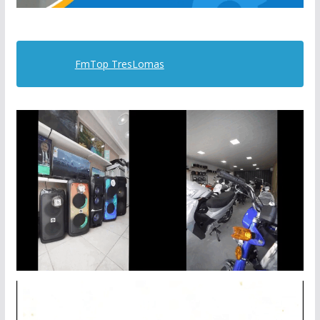
FmTop TresLomas