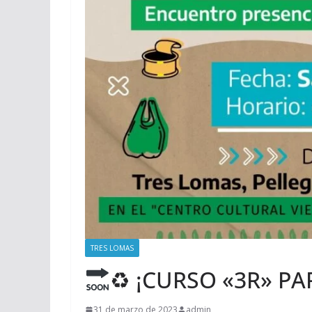
TRES LOMAS
♻ ¡CURSO «3R» PA
31 de marzo de 2023
admin