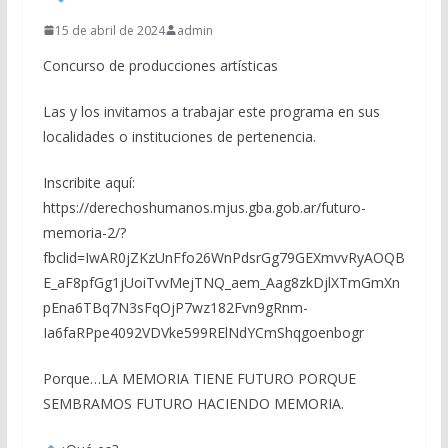
15 de abril de 2024
admin
Concurso de producciones artísticas
Las y los invitamos a trabajar este programa en sus
localidades o instituciones de pertenencia.
Inscribite aquí:
https://derechoshumanos.mjus.gba.gob.ar/futuro-
memoria-2/?
fbclid=IwAR0jZKzUnFfo26WnPdsrGg79GEXmvvRyAOQB
E_aF8pfGg1jUoiTvvMejTNQ_aem_Aag8zkDjlXTmGmXn
pEna6TBq7N3sFqOjP7wz182Fvn9gRnm-
Ia6faRPpe4092VDVke599RElNdYCmShqgoenbogr
Porque…LA MEMORIA TIENE FUTURO PORQUE
SEMBRAMOS FUTURO HACIENDO MEMORIA.