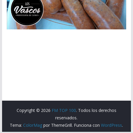
Copyright © 2026
FM TOP 100
. Todos los derechos
reservados.
Tema:
ColorMag
por ThemeGrill. Funciona con
WordPress
.