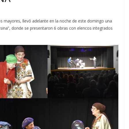
tos mayores, llevó adelante en la noche de este domingo una
 Usina”, donde se presentaron 6 obras con elencos integrados