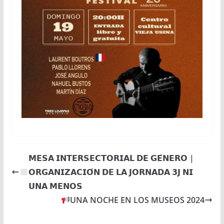
𝗠𝗘𝗦𝗔 𝗜𝗡𝗧𝗘𝗥𝗦𝗘𝗖𝗧𝗢𝗥𝗜𝗔𝗟 𝗗𝗘 𝗚𝗘́𝗡𝗘𝗥𝗢 |
𝗢𝗥𝗚𝗔𝗡𝗜𝗭𝗔𝗖𝗜𝗢́𝗡 𝗗𝗘 𝗟𝗔 𝗝𝗢𝗥𝗡𝗔𝗗𝗔 𝟯𝗝 𝗡𝗜
𝗨𝗡𝗔 𝗠𝗘𝗡𝗢𝗦
UNA NOCHE EN LOS MUSEOS 2024