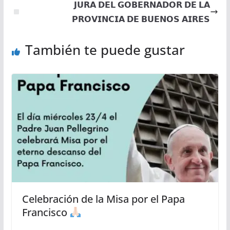
𝗝𝗨𝗥𝗔 𝗗𝗘𝗟 𝗚𝗢𝗕𝗘𝗥𝗡𝗔𝗗𝗢𝗥 𝗗𝗘 𝗟𝗔
𝗣𝗥𝗢𝗩𝗜𝗡𝗖𝗜𝗔 𝗗𝗘 𝗕𝗨𝗘𝗡𝗢𝗦 𝗔𝗜𝗥𝗘𝗦
También te puede gustar
Celebración de la Misa por el Papa
Francisco