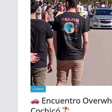
GUAMINÍ
Encuentro Overwhe
Cochicó