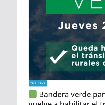
TRES LOMAS
Bandera verde para
vuelve a habilitar el t