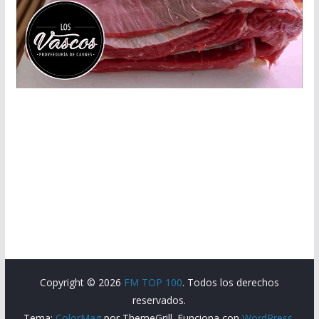
Copyright © 2026
FM TOP 100
. Todos los derechos
reservados.
Tema:
ColorMag
por ThemeGrill. Funciona con
WordPress
.