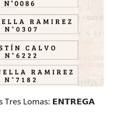
Tres Lomas: 𝗘𝗡𝗧𝗥𝗘𝗚𝗔