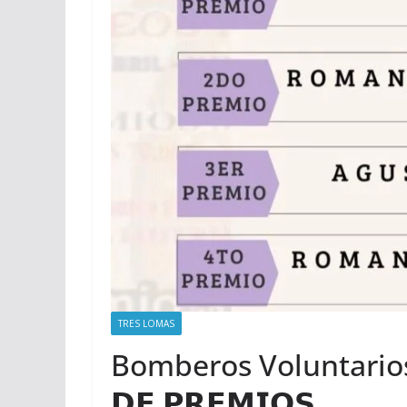
TRES LOMAS
Bomberos Voluntarios 
𝗗𝗘 𝗣𝗥𝗘𝗠𝗜𝗢𝗦