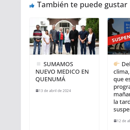
También te puede gustar
SUMAMOS
Deb
NUEVO MEDICO EN
clima,
QUENUMÁ
que e
progr
13 de abril de 2024
mañan
la ta
suspe
12 de a