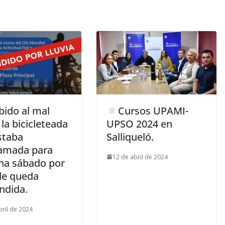
ido al mal
Cursos UPAMI-
 la bicicleteada
UPSO 2024 en
staba
Salliqueló.
amada para
12 de abril de 2024
a sábado por
rde queda
ndida.
bril de 2024