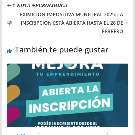
✝ 𝑵𝑶𝑻𝑨 𝑵𝑬𝑪𝑹𝑶𝑳𝑶𝑮𝑰𝑪𝑨
EXIMICIÓN IMPOSITIVA MUNICIPAL 2025: LA
INSCRIPCIÓN ESTÁ ABIERTA HASTA EL 28 DE
FEBRERO
También te puede gustar