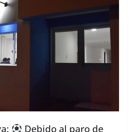
va:
Debido al paro de