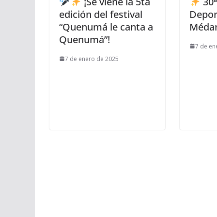
¡Se viene la 5ta
30ª
edición del festival
Deport
“Quenumá le canta a
Méda
Quenumá”!
7 de en
7 de enero de 2025