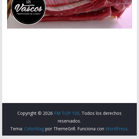
Copyright © 2026
FM TOP 100
. Todos los derechos
reservados.
Tema:
ColorMag
por ThemeGrill. Funciona con
WordPress
.