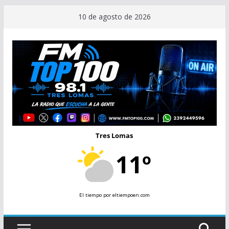
Saltar
10 de agosto de 2026
al
contenido
Tres Lomas
11º
El tiempo
por eltiempoen.com