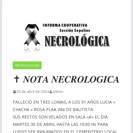
NECROLÓGICAS
✝ 𝑵𝑶𝑻𝑨 𝑵𝑬𝑪𝑹𝑶𝑳𝑶𝑮𝑰𝑪𝑨
30 de abril de 2024
admin
FALLECIÓ EN TRES LOMAS, A LOS 91 AÑOS LUCIA »
CHACHA » ROSA PLAA Vda DE BAUTISTA.
SUS RESTOS SON VELADOS EN SALA «A» EL DIA
MARTES 30 DE ABRIL HASTA LAS 10:00 Hs PARA
LUEGO SER INHUMADOS EN EL CEMENTERIO LOCAL.