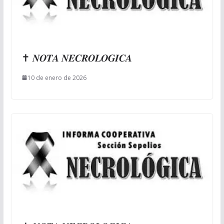
✝ 𝑵𝑶𝑻𝑨 𝑵𝑬𝑪𝑹𝑶𝑳𝑶𝑮𝑰𝑪𝑨
10 de enero de 2026