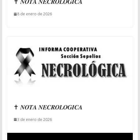
✝ 𝑵𝑶𝑻𝑨 𝑵𝑬𝑪𝑹𝑶𝑳𝑶𝑮𝑰𝑪𝑨
8 de enero de 2026
✝ 𝑵𝑶𝑻𝑨 𝑵𝑬𝑪𝑹𝑶𝑳𝑶𝑮𝑰𝑪𝑨
3 de enero de 2026