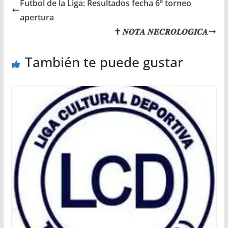
Futbol de la Liga: Resultados fecha 6º torneo
apertura
✝ 𝑵𝑶𝑻𝑨 𝑵𝑬𝑪𝑹𝑶𝑳𝑶𝑮𝑰𝑪𝑨
También te puede gustar