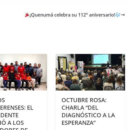
¡Quenumá celebra su 112° aniversario!
OS
OCTUBRE ROSA:
ERENSES: EL
CHARLA “DEL
NDENTE
DIAGNÓSTICO A LA
IÓ A LOS
ESPERANZA”