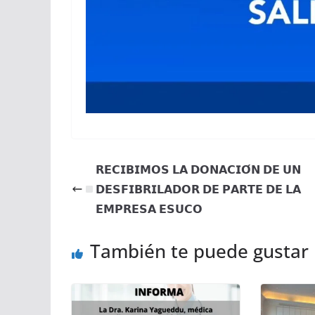
𝗥𝗘𝗖𝗜𝗕𝗜𝗠𝗢𝗦 𝗟𝗔 𝗗𝗢𝗡𝗔𝗖𝗜𝗢́𝗡 𝗗𝗘 𝗨𝗡
𝗗𝗘𝗦𝗙𝗜𝗕𝗥𝗜𝗟𝗔𝗗𝗢𝗥 𝗗𝗘 𝗣𝗔𝗥𝗧𝗘 𝗗𝗘 𝗟𝗔
𝗘𝗠𝗣𝗥𝗘𝗦𝗔 𝗘𝗦𝗨𝗖𝗢
También te puede gustar