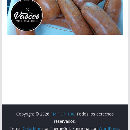
Copyright © 2026
FM TOP 100
. Todos los derechos
reservados.
Tema:
ColorMag
por ThemeGrill. Funciona con
WordPress
.