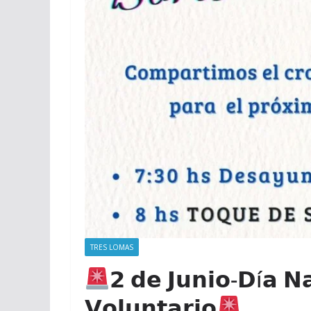
TRES LOMAS
𝟮 𝗱𝗲 𝗝𝘂𝗻𝗶𝗼-𝗗í𝗮 𝗡
𝗩𝗼𝗹𝘂𝗻𝘁𝗮𝗿𝗶𝗼