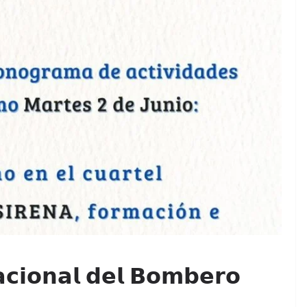
𝗰𝗶𝗼𝗻𝗮𝗹 𝗱𝗲𝗹 𝗕𝗼𝗺𝗯𝗲𝗿𝗼