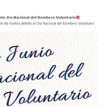
𝗻𝗶𝗼-𝗗í𝗮 𝗡𝗮𝗰𝗶𝗼𝗻𝗮𝗹 𝗱𝗲𝗹 𝗕𝗼𝗺𝗯𝗲𝗿𝗼 𝗩𝗼𝗹𝘂𝗻𝘁𝗮𝗿𝗶𝗼
e día martes debido al Día Nacional del Bombero Voluntario