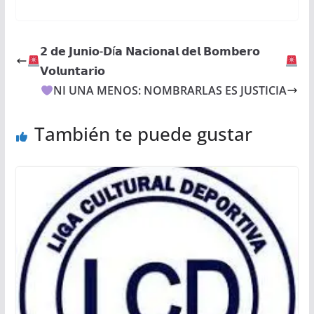
𝟮 𝗱𝗲 𝗝𝘂𝗻𝗶𝗼-𝗗í𝗮 𝗡𝗮𝗰𝗶𝗼𝗻𝗮𝗹 𝗱𝗲𝗹 𝗕𝗼𝗺𝗯𝗲𝗿𝗼
𝗩𝗼𝗹𝘂𝗻𝘁𝗮𝗿𝗶𝗼
NI UNA MENOS: NOMBRARLAS ES JUSTICIA
También te puede gustar