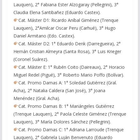
Lauquen), 2° Fabiana Ester Alzogaray (Pellegrini), 3°
Claudia Elena Santibañez (Eduardo Castex).
Cat. Máster D1: Ricardo Aníbal Giménez (Trenque
Lauquen), 2°Amilcar Oscar Peru (Carhué), 3° Hugo
Daniel Armitano (Edo. Castex).
Cat. Máster D2: 1° Eduardo Denk (Darregueira), 2°
Hernán Cristian Almeyra (Santa Rosa), 3° Luis Krieger
(Coronel Suárez).
Cat. Máster E: 1° Rubén Coito (Daireaux), 2° Horacio
Miguel Redel (Pigué), 3° Roberto Mario Poffo (Bolívar).
Cat. Promo Damas A: 1° Soledad Gutiérrez (Gral.
Acha), 2° Natalia Caldera (San José), 3° Joana
Menéndez (Gral. Acha).
Cat. Promo Damas B: 1° Mariángeles Gutiérrez
(Trenque Lauquen), 2° Paola Celeste Giménez (Trenque
Lauquen), 3° María Dolores Sánchez (Pellegrini).
Cat. Promo Damas C: 1° Adriana Larroude (Trenque
Lauquen), 2° Gabriela Luján Benvenuto (Eduardo