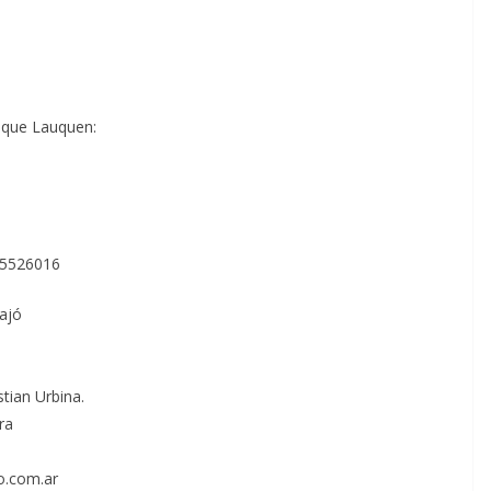
enque Lauquen:
15526016
uajó
tian Urbina.
ra
o.com.ar