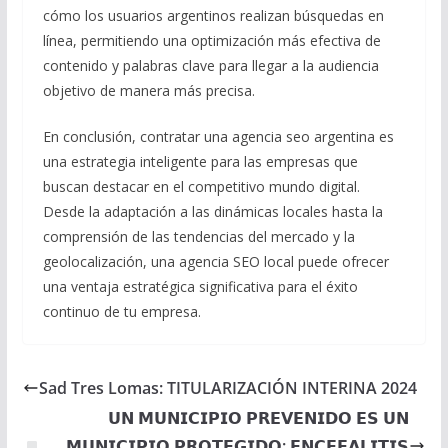
cómo los usuarios argentinos realizan búsquedas en
línea, permitiendo una optimización más efectiva de
contenido y palabras clave para llegar a la audiencia
objetivo de manera más precisa.
En conclusión, contratar una agencia seo argentina es
una estrategia inteligente para las empresas que
buscan destacar en el competitivo mundo digital.
Desde la adaptación a las dinámicas locales hasta la
comprensión de las tendencias del mercado y la
geolocalización, una agencia SEO local puede ofrecer
una ventaja estratégica significativa para el éxito
continuo de tu empresa.
Sad Tres Lomas: TITULARIZACIÓN INTERINA 2024
𝗨𝗡 𝗠𝗨𝗡𝗜𝗖𝗜𝗣𝗜𝗢 𝗣𝗥𝗘𝗩𝗘𝗡𝗜𝗗𝗢 𝗘𝗦 𝗨𝗡
𝗠𝗨𝗡𝗜𝗖𝗜𝗣𝗜𝗢 𝗣𝗥𝗢𝗧𝗘𝗚𝗜𝗗𝗢: 𝗘𝗡𝗖𝗘𝗙𝗔𝗟𝗜𝗧𝗜𝗦