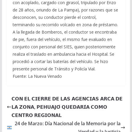
con acoplado, cargado con girasol, tripulado por Enzo
de 28 años, oriundo de La Pampa), por razones que se
desconocen, su conductor pierde el control,
terminando su recorrido volcado en zona de préstamo.
A la llegada de Bomberos, el conductor se encontraba
de pie, fuera del vehículo, el mismo fue evaluado en
conjunto con personal del SIES, quien posteriormente
realiza el traslado en ambulancia hacia el Hospital. Se
procedió a cortar las baterías del vehículo. Se hizo
presente personal de Tránsito y Policía Vial.
Fuente: La Nueva Venado
𝗖𝗢𝗡 𝗘𝗟 𝗖𝗜𝗘𝗥𝗥𝗘 𝗗𝗘 𝗟𝗔𝗦 𝗔𝗚𝗘𝗡𝗖𝗜𝗔𝗦 𝗔𝗥𝗖𝗔 𝗗𝗘
𝗟𝗔 𝗭𝗢𝗡𝗔, 𝗣𝗘𝗛𝗨𝗔𝗝𝗢́ 𝗤𝗨𝗘𝗗𝗔𝗥𝗜́𝗔 𝗖𝗢𝗠𝗢
𝗖𝗘𝗡𝗧𝗥𝗢 𝗥𝗘𝗚𝗜𝗢𝗡𝗔𝗟
24 de Marzo: Día Nacional de la Memoria por la
Verdad y la Justicia