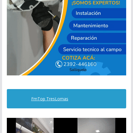
FmTop TresLomas