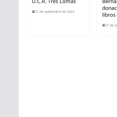
U.C.R. Tres Lomas
Berna
donac
27 de septiembre de 2024
libros
27 de s