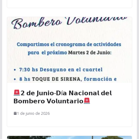
𝟮 𝗱𝗲 𝗝𝘂𝗻𝗶𝗼-𝗗í𝗮 𝗡𝗮𝗰𝗶𝗼𝗻𝗮𝗹 𝗱𝗲𝗹
𝗕𝗼𝗺𝗯𝗲𝗿𝗼 𝗩𝗼𝗹𝘂𝗻𝘁𝗮𝗿𝗶𝗼
1 de junio de 2026